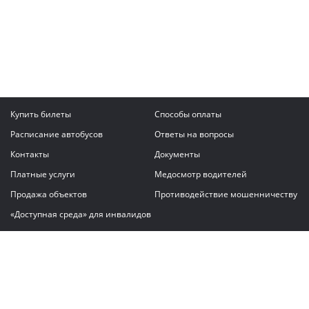
Купить билеты
Способы оплаты
Расписание автобусов
Ответы на вопросы
Контакты
Документы
Платные услуги
Медосмотр водителей
Продажа объектов
Противодействие мошенничеству
«Доступная среда» для инвалидов
Написать сообщение