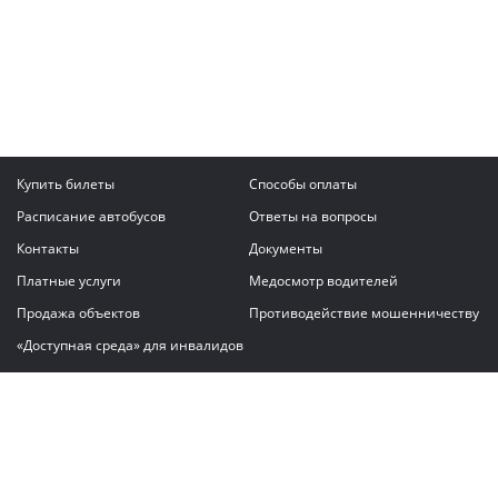
Купить билеты
Способы оплаты
Расписание автобусов
Ответы на вопросы
Контакты
Документы
Платные услуги
Медосмотр водителей
Продажа объектов
Противодействие мошенничеству
«Доступная среда» для инвалидов
Написать сообщение