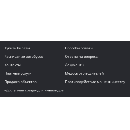
Купить билеты
Способы оплаты
Расписание автобусов
Ответы на вопросы
Контакты
Документы
Платные услуги
Медосмотр водителей
Продажа объектов
Противодействие мошенничеству
«Доступная среда» для инвалидов
Написать сообщение