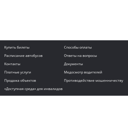
Купить билеты
Способы оплаты
Расписание автобусов
Ответы на вопросы
Контакты
Документы
Платные услуги
Медосмотр водителей
Продажа объектов
Противодействие мошенничеству
«Доступная среда» для инвалидов
Написать сообщение