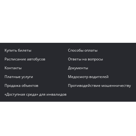
Купить билеты
Способы оплаты
Расписание автобусов
Ответы на вопросы
Контакты
Документы
Платные услуги
Медосмотр водителей
Продажа объектов
Противодействие мошенничеству
«Доступная среда» для инвалидов
Написать сообщение