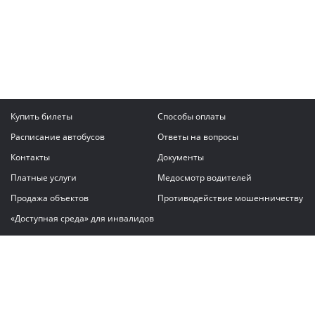
Купить билеты
Способы оплаты
Расписание автобусов
Ответы на вопросы
Контакты
Документы
Платные услуги
Медосмотр водителей
Продажа объектов
Противодействие мошенничеству
«Доступная среда» для инвалидов
Написать сообщение