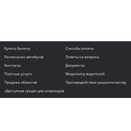
Купить билеты
Способы оплаты
Расписание автобусов
Ответы на вопросы
Контакты
Документы
Платные услуги
Медосмотр водителей
Продажа объектов
Противодействие мошенничеству
«Доступная среда» для инвалидов
Написать сообщение