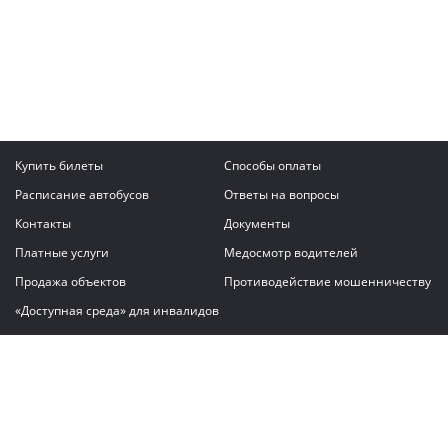
Купить билеты
Способы оплаты
Расписание автобусов
Ответы на вопросы
Контакты
Документы
Платные услуги
Медосмотр водителей
Продажа объектов
Противодействие мошенничеству
«Доступная среда» для инвалидов
Написать сообщение