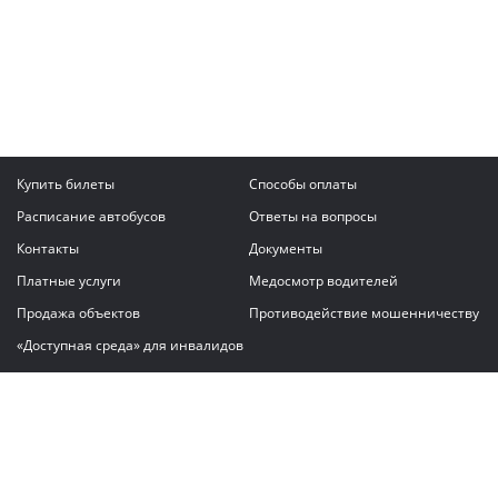
Купить билеты
Способы оплаты
Расписание автобусов
Ответы на вопросы
Контакты
Документы
Платные услуги
Медосмотр водителей
Продажа объектов
Противодействие мошенничеству
«Доступная среда» для инвалидов
Написать сообщение