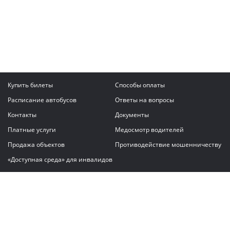
Купить билеты
Способы оплаты
Расписание автобусов
Ответы на вопросы
Контакты
Документы
Платные услуги
Медосмотр водителей
Продажа объектов
Противодействие мошенничеству
«Доступная среда» для инвалидов
Написать сообщение