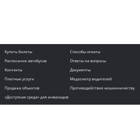
Купить билеты
Способы оплаты
Расписание автобусов
Ответы на вопросы
Контакты
Документы
Платные услуги
Медосмотр водителей
Продажа объектов
Противодействие мошенничеству
«Доступная среда» для инвалидов
Написать сообщение