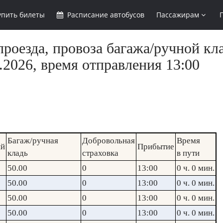
упить
билеты
Расписание
автобусов
Пассажирам
роезда, провоза багажа/ручной кл
.2026, время отправления 13:00
Багаж/ручная
Добровольная
Время
ий
Прибытие
кладь
страховка
в пути
50.00
0
13:00
0 ч. 0 мин.
50.00
0
13:00
0 ч. 0 мин.
50.00
0
13:00
0 ч. 0 мин.
50.00
0
13:00
0 ч. 0 мин.