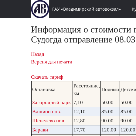
ГАУ «Владимирский автовокзал»
К
Информация о стоимости п
Судогда отправление 08.03
Назад
Версия для печати
Скачать тариф
Расстояние,
Остановка
Полный
Детск
км
Загородный парк
7,10
50.00
50.00
Вяткино пов.
12,10
85.00
85.00
Шепелево пов.
12,80
90.00
90.00
Бараки
17,70
120.00
120.00