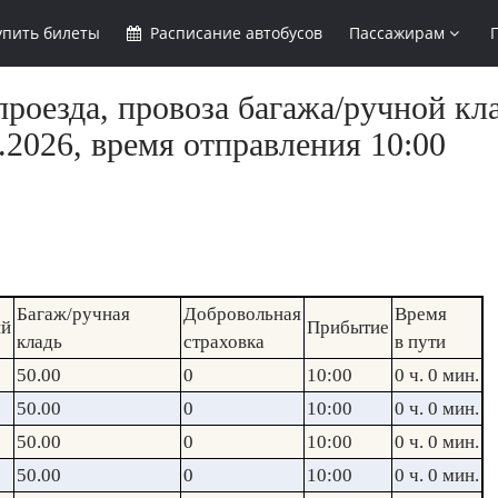
упить
билеты
Расписание
автобусов
Пассажирам
роезда, провоза багажа/ручной кл
.2026, время отправления 10:00
Багаж/ручная
Добровольная
Время
ий
Прибытие
кладь
страховка
в пути
50.00
0
10:00
0 ч. 0 мин.
50.00
0
10:00
0 ч. 0 мин.
50.00
0
10:00
0 ч. 0 мин.
50.00
0
10:00
0 ч. 0 мин.