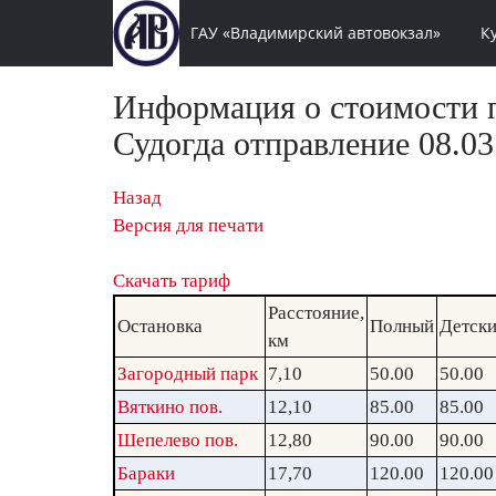
ГАУ «Владимирский автовокзал»
К
Информация о стоимости п
Судогда отправление 08.03
Назад
Версия для печати
Скачать тариф
Расстояние,
Остановка
Полный
Детск
км
Загородный парк
7,10
50.00
50.00
Вяткино пов.
12,10
85.00
85.00
Шепелево пов.
12,80
90.00
90.00
Бараки
17,70
120.00
120.00