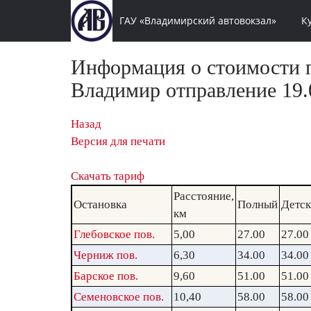
ГАУ «Владимирский автовокзал»
К
Информация о стоимости п
Владимир отправление 19.0
Назад
Версия для печати
Скачать тариф
Расстояние,
Остановка
Полный
Детс
км
Глебовское пов.
5,00
27.00
27.00
Черниж пов.
6,30
34.00
34.00
Барское пов.
9,60
51.00
51.00
Семеновское пов.
10,40
58.00
58.00