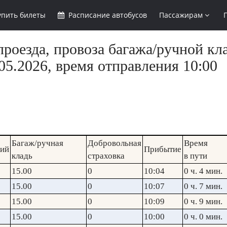
упить
билеты
Расписание
автобусов
Пассажирам
роезда, провоза багажа/ручной кла
5.2026, время отправления 10:00
Багаж/ручная
Добровольная
Время
кий
Прибытие
кладь
страховка
в пути
15.00
0
10:04
0 ч. 4 мин.
15.00
0
10:07
0 ч. 7 мин.
15.00
0
10:09
0 ч. 9 мин.
15.00
0
10:00
0 ч. 0 мин.