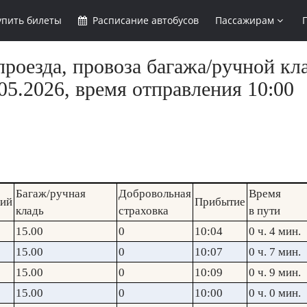
упить
билеты
Расписание
автобусов
Пассажирам
роезда, провоза багажа/ручной кла
5.2026, время отправления 10:00
Багаж/ручная
Добровольная
Время
кий
Прибытие
кладь
страховка
в пути
15.00
0
10:04
0 ч. 4 мин.
15.00
0
10:07
0 ч. 7 мин.
15.00
0
10:09
0 ч. 9 мин.
15.00
0
10:00
0 ч. 0 мин.