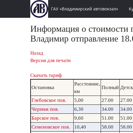
ГАУ «Владимирский автовокзал»
К
Информация о стоимости п
Владимир отправление 18.0
Назад
Версия для печати
Скачать тариф
Расстояние,
Остановка
Полный
Детс
км
Глебовское пов.
5,00
27.00
27.00
Черниж пов.
6,30
34.00
34.00
Барское пов.
9,60
51.00
51.00
Семеновское пов.
10,40
58.00
58.00