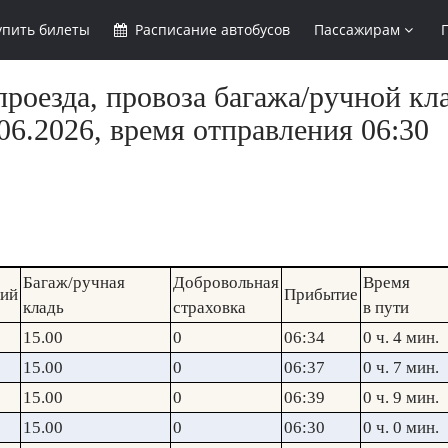
упить
билеты
Расписание
автобусов
Пассажирам
роезда, провоза багажа/ручной кла
6.2026, время отправления 06:30
Багаж/ручная
Добровольная
Время
кий
Прибытие
кладь
страховка
в пути
15.00
0
06:34
0 ч. 4 мин.
15.00
0
06:37
0 ч. 7 мин.
15.00
0
06:39
0 ч. 9 мин.
15.00
0
06:30
0 ч. 0 мин.