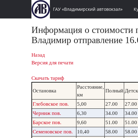
ГАУ «Владимирский автовокзал»
К
Информация о стоимости п
Владимир отправление 16.0
Назад
Версия для печати
Скачать тариф
Расстояние,
Остановка
Полный
Детс
км
Глебовское пов.
5,00
27.00
27.00
Черниж пов.
6,30
34.00
34.00
Барское пов.
9,60
51.00
51.00
Семеновское пов.
10,40
58.00
58.00