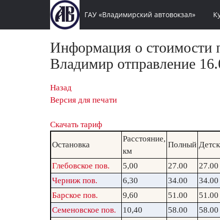
ГАУ «Владимирский автовокзал»
К
Информация о стоимости п
Владимир отправление 16.0
Назад
Версия для печати
Скачать тариф
Расстояние,
Остановка
Полный
Детс
км
Глебовское пов.
5,00
27.00
27.00
Черниж пов.
6,30
34.00
34.00
Барское пов.
9,60
51.00
51.00
Семеновское пов.
10,40
58.00
58.00