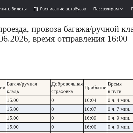
упить
билеты
Расписание
автобусов
Пассажирам
роезда, провоза багажа/ручной кла
6.2026, время отправления 16:00
Багаж/ручная
Добровольная
Время
кий
Прибытие
кладь
страховка
в пути
15.00
0
16:04
0 ч. 4 мин.
15.00
0
16:07
0 ч. 7 мин.
15.00
0
16:09
0 ч. 9 мин.
15.00
0
16:00
0 ч. 0 мин.