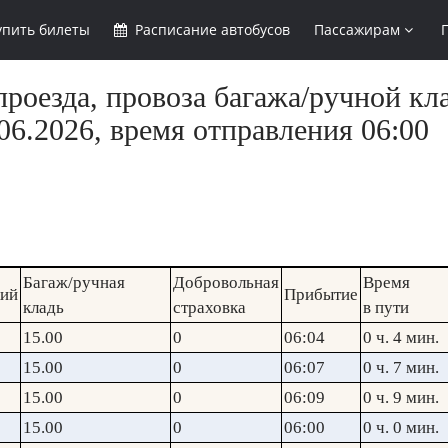
упить
билеты
Расписание
автобусов
Пассажирам
роезда, провоза багажа/ручной кла
6.2026, время отправления 06:00
Багаж/ручная
Добровольная
Время
кий
Прибытие
кладь
страховка
в пути
15.00
0
06:04
0 ч. 4 мин.
15.00
0
06:07
0 ч. 7 мин.
15.00
0
06:09
0 ч. 9 мин.
15.00
0
06:00
0 ч. 0 мин.