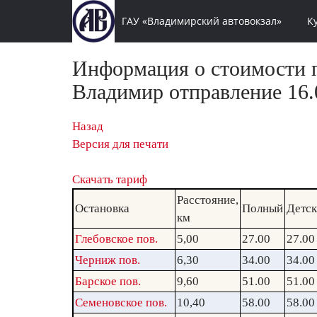
ГАУ «Владимирский автовокзал»
К
Информация о стоимости п
Владимир отправление 16.0
Назад
Версия для печати
Скачать тариф
Расстояние,
Остановка
Полный
Детс
км
Глебовское пов.
5,00
27.00
27.00
Черниж пов.
6,30
34.00
34.00
Барское пов.
9,60
51.00
51.00
Семеновское пов.
10,40
58.00
58.00