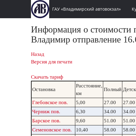
ГАУ «Владимирский автовокзал»
К
Информация о стоимости п
Владимир отправление 16.0
Назад
Версия для печати
Скачать тариф
Расстояние,
Остановка
Полный
Детс
км
Глебовское пов.
5,00
27.00
27.00
Черниж пов.
6,30
34.00
34.00
Барское пов.
9,60
51.00
51.00
Семеновское пов.
10,40
58.00
58.00