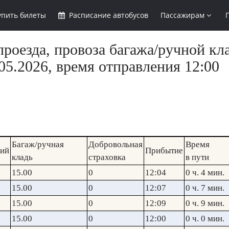
упить
билеты
Расписание
автобусов
Пассажирам
роезда, провоза багажа/ручной кла
5.2026, время отправления 12:00
Багаж/ручная
Добровольная
Время
кий
Прибытие
кладь
страховка
в пути
15.00
0
12:04
0 ч. 4 мин.
15.00
0
12:07
0 ч. 7 мин.
15.00
0
12:09
0 ч. 9 мин.
15.00
0
12:00
0 ч. 0 мин.