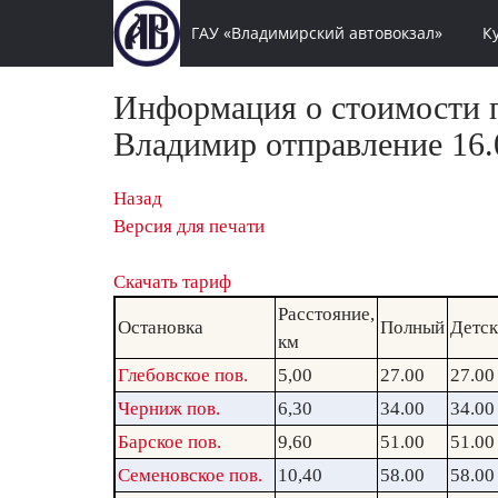
ГАУ «Владимирский автовокзал»
К
Информация о стоимости п
Владимир отправление 16.0
Назад
Версия для печати
Скачать тариф
Расстояние,
Остановка
Полный
Детс
км
Глебовское пов.
5,00
27.00
27.00
Черниж пов.
6,30
34.00
34.00
Барское пов.
9,60
51.00
51.00
Семеновское пов.
10,40
58.00
58.00