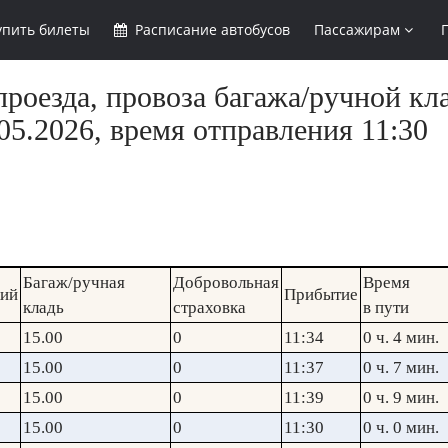
упить
билеты
Расписание
автобусов
Пассажирам
роезда, провоза багажа/ручной кла
5.2026, время отправления 11:30
Багаж/ручная
Добровольная
Время
кий
Прибытие
кладь
страховка
в пути
15.00
0
11:34
0 ч. 4 мин.
15.00
0
11:37
0 ч. 7 мин.
15.00
0
11:39
0 ч. 9 мин.
15.00
0
11:30
0 ч. 0 мин.