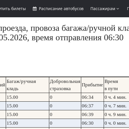
упить
билеты
Расписание
автобусов
Пассажирам
роезда, провоза багажа/ручной кла
5.2026, время отправления 06:30
Багаж/ручная
Добровольная
Время
кий
Прибытие
кладь
страховка
в пути
15.00
0
06:34
0 ч. 4 мин.
15.00
0
06:37
0 ч. 7 мин.
15.00
0
06:39
0 ч. 9 мин.
15.00
0
06:30
0 ч. 0 мин.