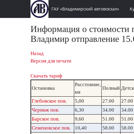
ГАУ «Владимирский автовокзал»
К
Информация о стоимости п
Владимир отправление 15.0
Назад
Версия для печати
Скачать тариф
Расстояние,
Остановка
Полный
Детс
км
Глебовское пов.
5,00
27.00
27.00
Черниж пов.
6,30
34.00
34.00
Барское пов.
9,60
51.00
51.00
Семеновское пов.
10,40
58.00
58.00