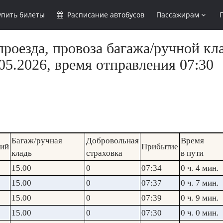
упить
билеты
Расписание
автобусов
Пассажирам
роезда, провоза багажа/ручной кла
5.2026, время отправления 07:30
Багаж/ручная
Добровольная
Время
кий
Прибытие
кладь
страховка
в пути
15.00
0
07:34
0 ч. 4 мин.
15.00
0
07:37
0 ч. 7 мин.
15.00
0
07:39
0 ч. 9 мин.
15.00
0
07:30
0 ч. 0 мин.