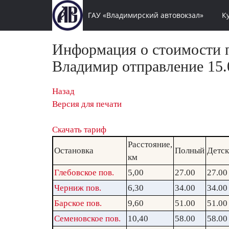
ГАУ «Владимирский автовокзал»
К
Информация о стоимости п
Владимир отправление 15.0
Назад
Версия для печати
Скачать тариф
Расстояние,
Остановка
Полный
Детс
км
Глебовское пов.
5,00
27.00
27.00
Черниж пов.
6,30
34.00
34.00
Барское пов.
9,60
51.00
51.00
Семеновское пов.
10,40
58.00
58.00