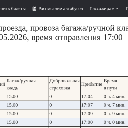
упить
билеты
Расписание
автобусов
Пассажирам
роезда, провоза багажа/ручной кла
5.2026, время отправления 17:00
Багаж/ручная
Добровольная
Время
кий
Прибытие
кладь
страховка
в пути
15.00
0
17:04
0 ч. 4 мин.
15.00
0
17:07
0 ч. 7 мин.
15.00
0
17:09
0 ч. 9 мин.
15.00
0
17:00
0 ч. 0 мин.