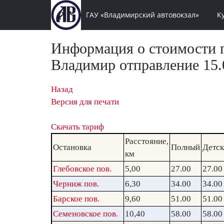
ГАУ «Владимирский автовокзал»
К
Информация о стоимости п
Владимир отправление 15.0
Назад
Версия для печати
Скачать тариф
Расстояние,
Остановка
Полный
Детс
км
Глебовское пов.
5,00
27.00
27.00
Черниж пов.
6,30
34.00
34.00
Барское пов.
9,60
51.00
51.00
Семеновское пов.
10,40
58.00
58.00