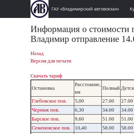
ГАУ «Владимирский автовокзал»
К
Информация о стоимости п
Владимир отправление 14.0
Назад
Версия для печати
Скачать тариф
Расстояние,
Остановка
Полный
Детс
км
Глебовское пов.
5,00
27.00
27.00
Черниж пов.
6,30
34.00
34.00
Барское пов.
9,60
51.00
51.00
Семеновское пов.
10,40
58.00
58.00