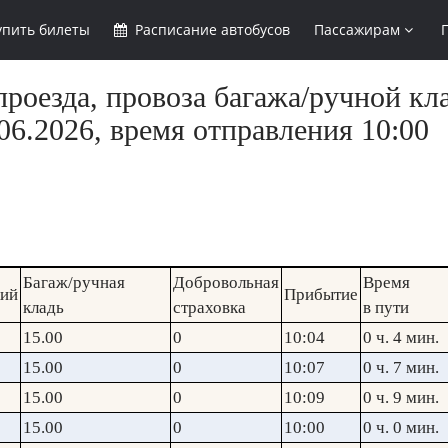
упить
билеты
Расписание
автобусов
Пассажирам
роезда, провоза багажа/ручной кла
6.2026, время отправления 10:00
Багаж/ручная
Добровольная
Время
кий
Прибытие
кладь
страховка
в пути
15.00
0
10:04
0 ч. 4 мин.
15.00
0
10:07
0 ч. 7 мин.
15.00
0
10:09
0 ч. 9 мин.
15.00
0
10:00
0 ч. 0 мин.