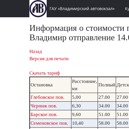
ГАУ «Владимирский автовокзал»
К
Информация о стоимости п
Владимир отправление 14.0
Назад
Версия для печати
Скачать тариф
Расстояние,
Остановка
Полный
Детс
км
Глебовское пов.
5,00
27.00
27.00
Черниж пов.
6,30
34.00
34.00
Барское пов.
9,60
51.00
51.00
Семеновское пов.
10,40
58.00
58.00