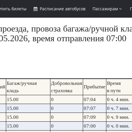
упить
билеты
Расписание
автобусов
Пассажирам
роезда, провоза багажа/ручной кла
5.2026, время отправления 07:00
Багаж/ручная
Добровольная
Время
кий
Прибытие
кладь
страховка
в пути
15.00
0
07:04
0 ч. 4 мин.
15.00
0
07:07
0 ч. 7 мин.
15.00
0
07:09
0 ч. 9 мин.
15.00
0
07:00
0 ч. 0 мин.