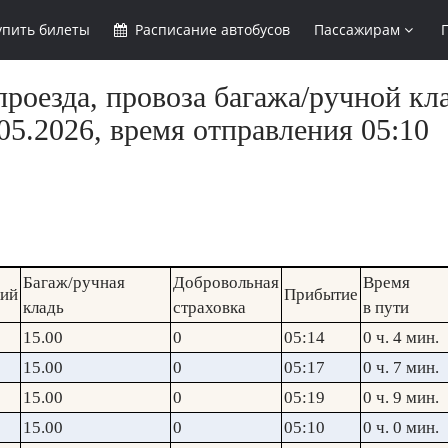
упить
билеты
Расписание
автобусов
Пассажирам
роезда, провоза багажа/ручной кла
5.2026, время отправления 05:10
Багаж/ручная
Добровольная
Время
кий
Прибытие
кладь
страховка
в пути
15.00
0
05:14
0 ч. 4 мин.
15.00
0
05:17
0 ч. 7 мин.
15.00
0
05:19
0 ч. 9 мин.
15.00
0
05:10
0 ч. 0 мин.