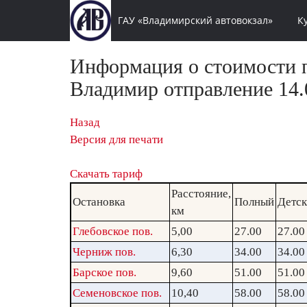
ГАУ «Владимирский автовокзал»
К
Информация о стоимости п
Владимир отправление 14.0
Назад
Версия для печати
Скачать тариф
Расстояние,
Остановка
Полный
Детс
км
Глебовское пов.
5,00
27.00
27.00
Черниж пов.
6,30
34.00
34.00
Барское пов.
9,60
51.00
51.00
Семеновское пов.
10,40
58.00
58.00