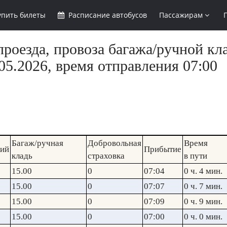
упить
билеты
Расписание
автобусов
Пассажирам
роезда, провоза багажа/ручной кла
5.2026, время отправления 07:00
Багаж/ручная
Добровольная
Время
кий
Прибытие
кладь
страховка
в пути
15.00
0
07:04
0 ч. 4 мин.
15.00
0
07:07
0 ч. 7 мин.
15.00
0
07:09
0 ч. 9 мин.
15.00
0
07:00
0 ч. 0 мин.