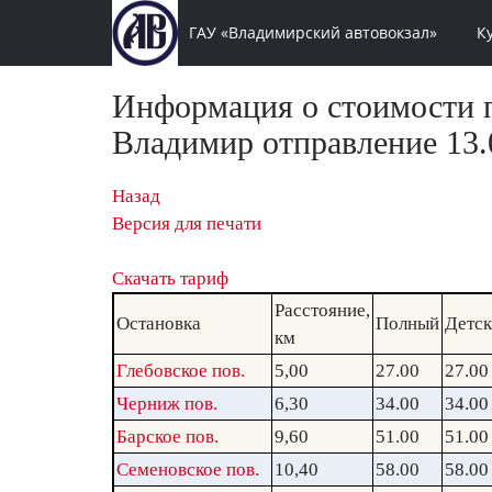
ГАУ «Владимирский автовокзал»
К
Информация о стоимости п
Владимир отправление 13.0
Назад
Версия для печати
Скачать тариф
Расстояние,
Остановка
Полный
Детс
км
Глебовское пов.
5,00
27.00
27.00
Черниж пов.
6,30
34.00
34.00
Барское пов.
9,60
51.00
51.00
Семеновское пов.
10,40
58.00
58.00