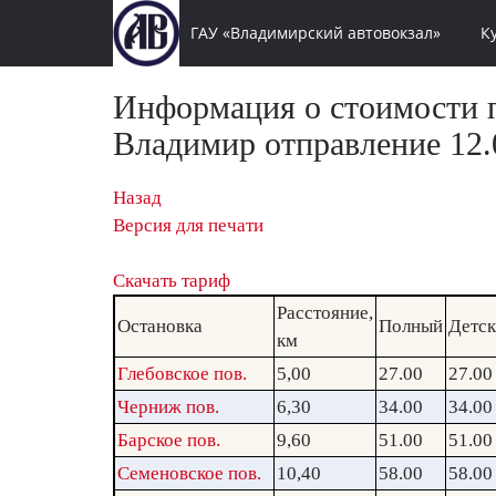
ГАУ «Владимирский автовокзал»
К
Информация о стоимости п
Владимир отправление 12.0
Назад
Версия для печати
Скачать тариф
Расстояние,
Остановка
Полный
Детс
км
Глебовское пов.
5,00
27.00
27.00
Черниж пов.
6,30
34.00
34.00
Барское пов.
9,60
51.00
51.00
Семеновское пов.
10,40
58.00
58.00