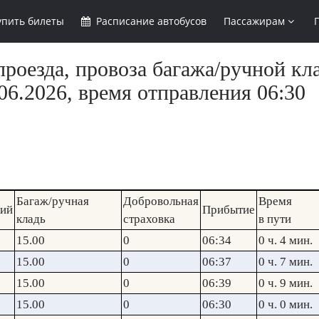
упить
билеты
Расписание
автобусов
Пассажирам
роезда, провоза багажа/ручной кла
6.2026, время отправления 06:30
Багаж/ручная
Добровольная
Время
кий
Прибытие
кладь
страховка
в пути
15.00
0
06:34
0 ч. 4 мин.
15.00
0
06:37
0 ч. 7 мин.
15.00
0
06:39
0 ч. 9 мин.
15.00
0
06:30
0 ч. 0 мин.