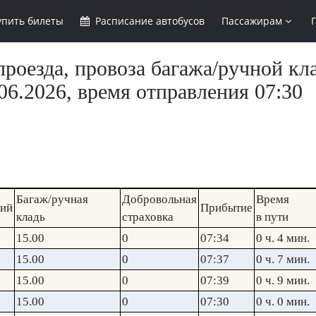
упить
билеты
Расписание
автобусов
Пассажирам
роезда, провоза багажа/ручной кла
6.2026, время отправления 07:30
Багаж/ручная
Добровольная
Время
кий
Прибытие
кладь
страховка
в пути
15.00
0
07:34
0 ч. 4 мин.
15.00
0
07:37
0 ч. 7 мин.
15.00
0
07:39
0 ч. 9 мин.
15.00
0
07:30
0 ч. 0 мин.