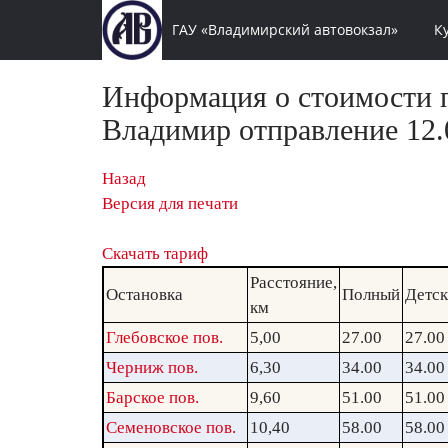
ГАУ «Владимирский автовокзал»
К
Информация о стоимости п
Владимир отправление 12.0
Назад
Версия для печати
Скачать тариф
Расстояние,
Остановка
Полный
Детс
км
Глебовское пов.
5,00
27.00
27.00
Черниж пов.
6,30
34.00
34.00
Барское пов.
9,60
51.00
51.00
Семеновское пов.
10,40
58.00
58.00