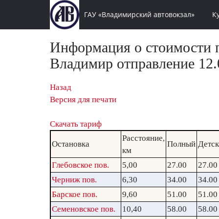
ГАУ «Владимирский автовокзал»
К
Информация о стоимости п
Владимир отправление 12.0
Назад
Версия для печати
Скачать тариф
Расстояние,
Остановка
Полный
Детс
км
Глебовское пов.
5,00
27.00
27.00
Черниж пов.
6,30
34.00
34.00
Барское пов.
9,60
51.00
51.00
Семеновское пов.
10,40
58.00
58.00