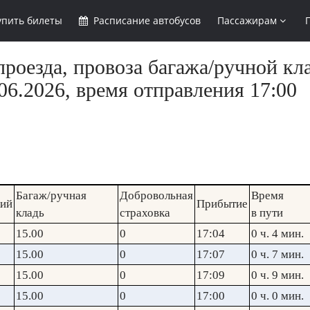
упить
билеты
Расписание
автобусов
Пассажирам
роезда, провоза багажа/ручной кла
6.2026, время отправления 17:00
Багаж/ручная
Добровольная
Время
кий
Прибытие
кладь
страховка
в пути
15.00
0
17:04
0 ч. 4 мин.
15.00
0
17:07
0 ч. 7 мин.
15.00
0
17:09
0 ч. 9 мин.
15.00
0
17:00
0 ч. 0 мин.