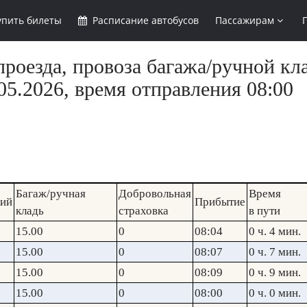
упить
билеты
Расписание
автобусов
Пассажирам
роезда, провоза багажа/ручной кла
5.2026, время отправления 08:00
Багаж/ручная
Добровольная
Время
кий
Прибытие
кладь
страховка
в пути
15.00
0
08:04
0 ч. 4 мин.
15.00
0
08:07
0 ч. 7 мин.
15.00
0
08:09
0 ч. 9 мин.
15.00
0
08:00
0 ч. 0 мин.