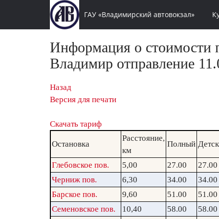
ГАУ «Владимирский автовокзал»
К
Информация о стоимости п
Владимир отправление 11.0
Назад
Версия для печати
Скачать тариф
Расстояние,
Остановка
Полный
Детс
км
Глебовское пов.
5,00
27.00
27.00
Черниж пов.
6,30
34.00
34.00
Барское пов.
9,60
51.00
51.00
Семеновское пов.
10,40
58.00
58.00