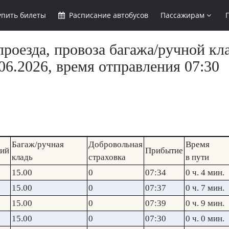
упить
билеты
Расписание
автобусов
Пассажирам
роезда, провоза багажа/ручной кла
6.2026, время отправления 07:30
Багаж/ручная
Добровольная
Время
кий
Прибытие
кладь
страховка
в пути
15.00
0
07:34
0 ч. 4 мин.
15.00
0
07:37
0 ч. 7 мин.
15.00
0
07:39
0 ч. 9 мин.
15.00
0
07:30
0 ч. 0 мин.