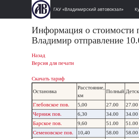
ГАУ «Владимирский автовокзал»
К
Информация о стоимости п
Владимир отправление 10.0
Назад
Версия для печати
Скачать тариф
Расстояние,
Остановка
Полный
Детс
км
Глебовское пов.
5,00
27.00
27.00
Черниж пов.
6,30
34.00
34.00
Барское пов.
9,60
51.00
51.00
Семеновское пов.
10,40
58.00
58.00