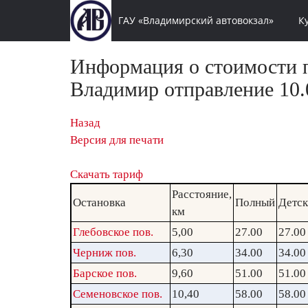
ГАУ «Владимирский автовокзал»
К
Информация о стоимости п
Владимир отправление 10.0
Назад
Версия для печати
Скачать тариф
Расстояние,
Остановка
Полный
Детс
км
Глебовское пов.
5,00
27.00
27.00
Черниж пов.
6,30
34.00
34.00
Барское пов.
9,60
51.00
51.00
Семеновское пов.
10,40
58.00
58.00