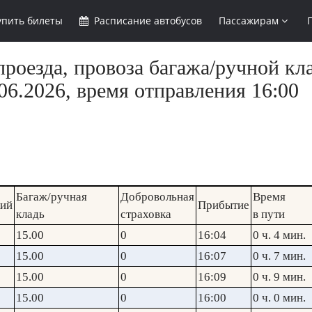
упить
билеты
Расписание
автобусов
Пассажирам
роезда, провоза багажа/ручной кла
6.2026, время отправления 16:00
Багаж/ручная
Добровольная
Время
кий
Прибытие
кладь
страховка
в пути
15.00
0
16:04
0 ч. 4 мин.
15.00
0
16:07
0 ч. 7 мин.
15.00
0
16:09
0 ч. 9 мин.
15.00
0
16:00
0 ч. 0 мин.