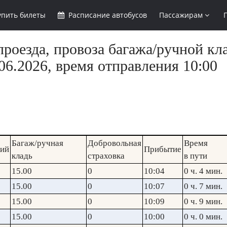
упить
билеты
Расписание
автобусов
Пассажирам
роезда, провоза багажа/ручной кла
6.2026, время отправления 10:00
Багаж/ручная
Добровольная
Время
кий
Прибытие
кладь
страховка
в пути
15.00
0
10:04
0 ч. 4 мин.
15.00
0
10:07
0 ч. 7 мин.
15.00
0
10:09
0 ч. 9 мин.
15.00
0
10:00
0 ч. 0 мин.