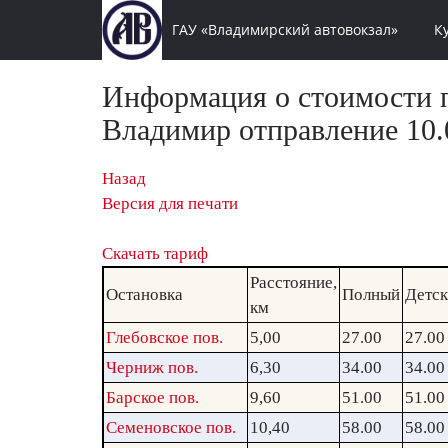
ГАУ «Владимирский автовокзал»
К
Информация о стоимости п
Владимир отправление 10.0
Назад
Версия для печати
Скачать тариф
Расстояние,
Остановка
Полный
Детс
км
Глебовское пов.
5,00
27.00
27.00
Черниж пов.
6,30
34.00
34.00
Барское пов.
9,60
51.00
51.00
Семеновское пов.
10,40
58.00
58.00