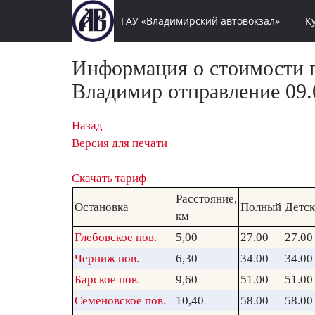
ГАУ «Владимирский автовокзал»
К
Информация о стоимости п
Владимир отправление 09.0
Назад
Версия для печати
Скачать тариф
Расстояние,
Остановка
Полный
Детс
км
Глебовское пов.
5,00
27.00
27.00
Черниж пов.
6,30
34.00
34.00
Барское пов.
9,60
51.00
51.00
Семеновское пов.
10,40
58.00
58.00