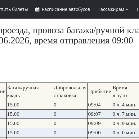
упить
билеты
Расписание
автобусов
Пассажирам
роезда, провоза багажа/ручной кла
6.2026, время отправления 09:00
Багаж/ручная
Добровольная
Время
кий
Прибытие
кладь
страховка
в пути
15.00
0
09:04
0 ч. 4 мин.
15.00
0
09:07
0 ч. 7 мин.
15.00
0
09:09
0 ч. 9 мин.
15.00
0
09:00
0 ч. 0 мин.