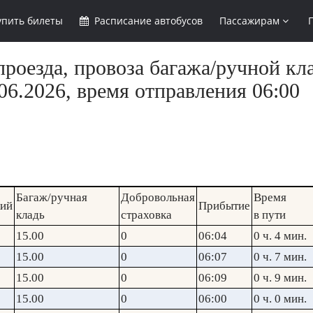
упить
билеты
Расписание
автобусов
Пассажирам
роезда, провоза багажа/ручной кла
6.2026, время отправления 06:00
Багаж/ручная
Добровольная
Время
кий
Прибытие
кладь
страховка
в пути
15.00
0
06:04
0 ч. 4 мин.
15.00
0
06:07
0 ч. 7 мин.
15.00
0
06:09
0 ч. 9 мин.
15.00
0
06:00
0 ч. 0 мин.