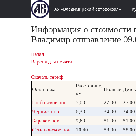
ГАУ «Владимирский автовокзал»
К
Информация о стоимости п
Владимир отправление 09.0
Назад
Версия для печати
Скачать тариф
Расстояние,
Остановка
Полный
Детс
км
Глебовское пов.
5,00
27.00
27.00
Черниж пов.
6,30
34.00
34.00
Барское пов.
9,60
51.00
51.00
Семеновское пов.
10,40
58.00
58.00