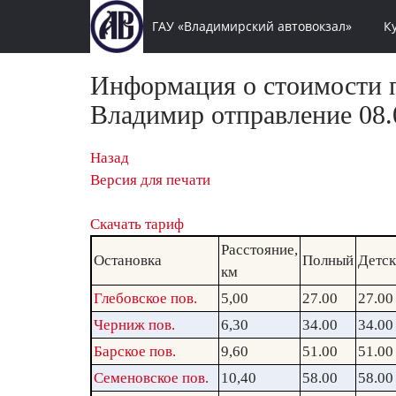
ГАУ «Владимирский автовокзал»
К
Информация о стоимости п
Владимир отправление 08.0
Назад
Версия для печати
Скачать тариф
Расстояние,
Остановка
Полный
Детс
км
Глебовское пов.
5,00
27.00
27.00
Черниж пов.
6,30
34.00
34.00
Барское пов.
9,60
51.00
51.00
Семеновское пов.
10,40
58.00
58.00