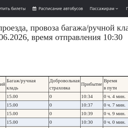
упить
билеты
Расписание
автобусов
Пассажирам
роезда, провоза багажа/ручной кла
6.2026, время отправления 10:30
Багаж/ручная
Добровольная
Время
кий
Прибытие
кладь
страховка
в пути
15.00
0
10:34
0 ч. 4 мин.
15.00
0
10:37
0 ч. 7 мин.
15.00
0
10:39
0 ч. 9 мин.
15.00
0
10:30
0 ч. 0 мин.