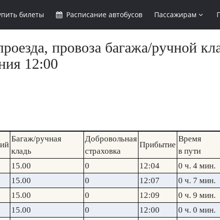
упить
билеты
Расписание
автобусов
Пассажирам
роезда, провоза багажа/ручной кла
ния 12:00
Багаж/ручная
Добровольная
Время
кий
Прибытие
кладь
страховка
в пути
15.00
0
12:04
0 ч. 4 мин.
15.00
0
12:07
0 ч. 7 мин.
15.00
0
12:09
0 ч. 9 мин.
15.00
0
12:00
0 ч. 0 мин.