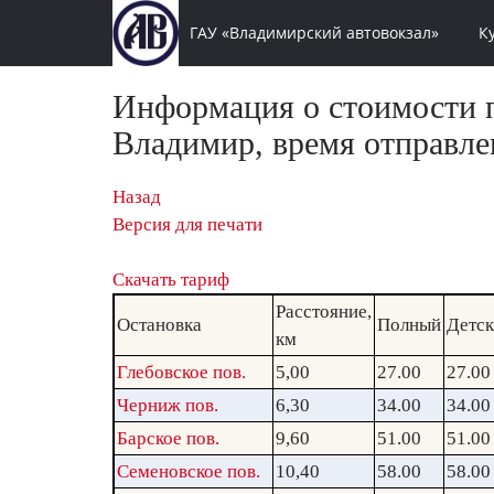
ГАУ «Владимирский автовокзал»
К
Информация о стоимости п
Владимир, время отправле
Назад
Версия для печати
Скачать тариф
Расстояние,
Остановка
Полный
Детс
км
Глебовское пов.
5,00
27.00
27.00
Черниж пов.
6,30
34.00
34.00
Барское пов.
9,60
51.00
51.00
Семеновское пов.
10,40
58.00
58.00