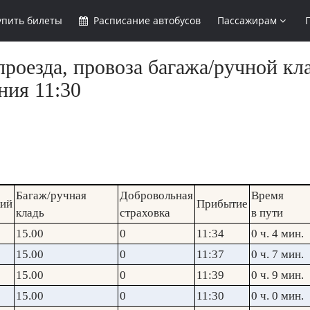
упить
билеты
Расписание
автобусов
Пассажирам
роезда, провоза багажа/ручной кла
ния 11:30
Багаж/ручная
Добровольная
Время
кий
Прибытие
кладь
страховка
в пути
15.00
0
11:34
0 ч. 4 мин.
15.00
0
11:37
0 ч. 7 мин.
15.00
0
11:39
0 ч. 9 мин.
15.00
0
11:30
0 ч. 0 мин.