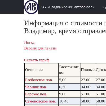
ГАУ «Владимирский автовокзал»
К
Информация о стоимости п
Владимир, время отправле
Назад
Версия для печати
Скачать тариф
Расстояние,
Остановка
Полный
Детс
км
Глебовское пов.
5,00
27.00
27.00
Черниж пов.
6,30
34.00
34.00
Барское пов.
9,60
51.00
51.00
Семеновское пов.
10,40
58.00
58.00