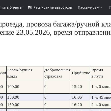
упить
билеты
Расписание
автобусов
Пассажирам
роезда, провоза багажа/ручной кл
ние 23.05.2026, время отправлени
Багаж/ручная
Добровольная
Время
кий
Прибытие
кладь
страховка
в пути
00
100.00
0
15:20
1 ч. 0 мин.
00
150.00
0
16:05
1 ч. 45 мин
00
150.00
0
16:20
2 ч. 0 мин.