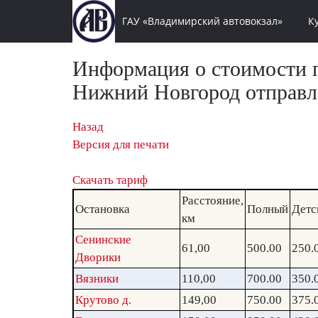
ГАУ «Владимирский автовокзал»
К
Информация о стоимости п
Нижний Новгород отправле
Назад
Версия для печати
Скачать тариф
Расстояние,
Остановка
Полный
Детс
км
Сенинские
61,00
500.00
250.
Дворики
Вязники
110,00
700.00
350.
Крутово д.
149,00
750.00
375.