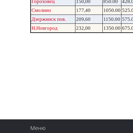
Гороховец
150,00
850.00
428.
Смолино
177,40
1050.00
525.
Дзержинск пов.
209,60
1150.00
575.
Н.Новгород
232,00
1350.00
675.
Меню