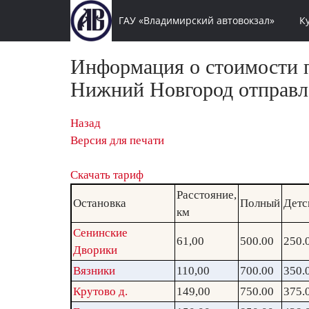
ГАУ «Владимирский автовокзал»
К
Информация о стоимости п
Нижний Новгород отправле
Назад
Версия для печати
Скачать тариф
Расстояние,
Остановка
Полный
Детс
км
Сенинские
61,00
500.00
250.
Дворики
Вязники
110,00
700.00
350.
Крутово д.
149,00
750.00
375.