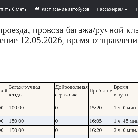
упить
билеты
Расписание
автобусов
Пассажирам
роезда, провоза багажа/ручной кл
ние 12.05.2026, время отправлени
Багаж/ручная
Добровольная
Время
кий
Прибытие
кладь
страховка
в пути
00
100.00
0
15:20
1 ч. 0 мин.
00
150.00
0
16:05
1 ч. 45 мин
00
150.00
0
16:20
2 ч. 0 мин.