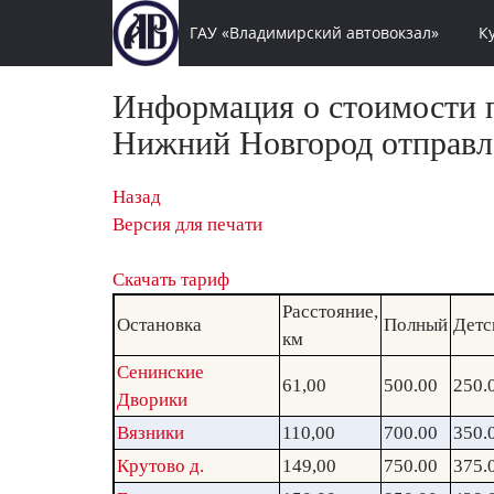
ГАУ «Владимирский автовокзал»
К
Информация о стоимости п
Нижний Новгород отправле
Назад
Версия для печати
Скачать тариф
Расстояние,
Остановка
Полный
Детс
км
Сенинские
61,00
500.00
250.
Дворики
Вязники
110,00
700.00
350.
Крутово д.
149,00
750.00
375.