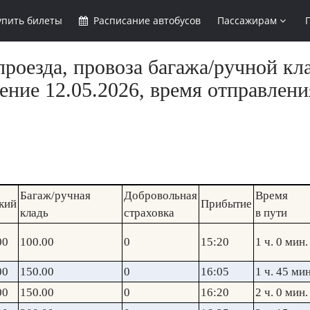
упить
билеты
Расписание
автобусов
Пассажирам
роезда, провоза багажа/ручной кл
ние 12.05.2026, время отправлени
Багаж/ручная
Добровольная
Время
кий
Прибытие
кладь
страховка
в пути
00
100.00
0
15:20
1 ч. 0 мин.
00
150.00
0
16:05
1 ч. 45 мин
00
150.00
0
16:20
2 ч. 0 мин.