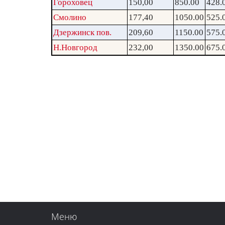
Гороховец
150,00
850.00
428.
Смолино
177,40
1050.00
525.
Дзержинск пов.
209,60
1150.00
575.
Н.Новгород
232,00
1350.00
675.
Меню