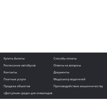
Купить билеты
Способы оплаты
Расписание автобусов
Ответы на вопросы
Контакты
Документы
Платные услуги
Медосмотр водителей
Продажа объектов
Противодействие мошенничеству
«Доступная среда» для инвалидов
Написать сообщение