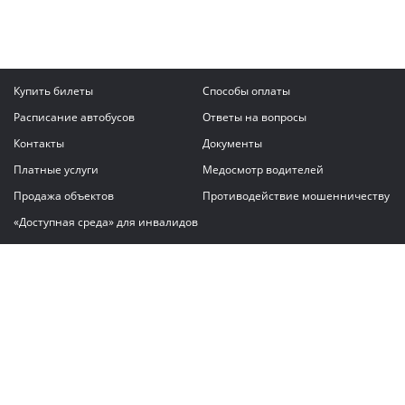
Купить билеты
Способы оплаты
Расписание автобусов
Ответы на вопросы
Контакты
Документы
Платные услуги
Медосмотр водителей
Продажа объектов
Противодействие мошенничеству
«Доступная среда» для инвалидов
Написать сообщение
ГАУ "Владимирский автовокзал"
© 2026