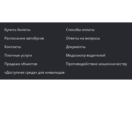
Купить билеты
Способы оплаты
Расписание автобусов
Ответы на вопросы
Контакты
Документы
Платные услуги
Медосмотр водителей
Продажа объектов
Противодействие мошенничеству
«Доступная среда» для инвалидов
Написать сообщение
ГАУ "Владимирский автовокзал"
© 2026