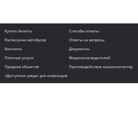
Купить билеты
Способы оплаты
Расписание автобусов
Ответы на вопросы
Контакты
Документы
Платные услуги
Медосмотр водителей
Продажа объектов
Противодействие мошенничеству
«Доступная среда» для инвалидов
Написать сообщение
ГАУ "Владимирский автовокзал"
© 2026