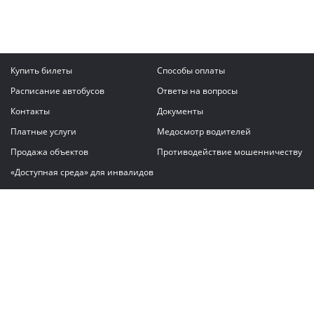
Купить билеты
Способы оплаты
Расписание автобусов
Ответы на вопросы
Контакты
Документы
Платные услуги
Медосмотр водителей
Продажа объектов
Противодействие мошенничеству
«Доступная среда» для инвалидов
Написать сообщение
ГАУ "Владимирский автовокзал"
© 2026