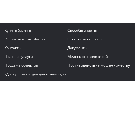
Купить билеты
Способы оплаты
Расписание автобусов
Ответы на вопросы
Контакты
Документы
Платные услуги
Медосмотр водителей
Продажа объектов
Противодействие мошенничеству
«Доступная среда» для инвалидов
Написать сообщение
ГАУ "Владимирский автовокзал"
© 2026