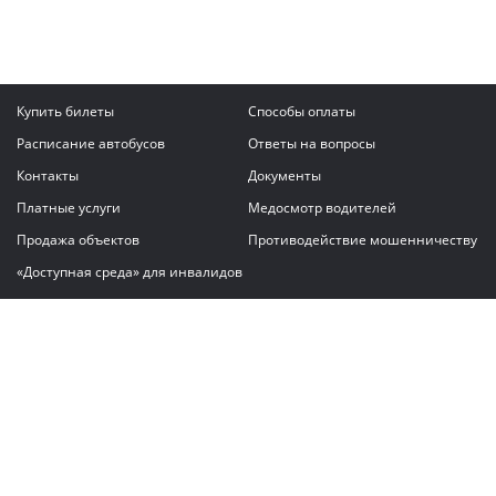
Купить билеты
Способы оплаты
Расписание автобусов
Ответы на вопросы
Контакты
Документы
Платные услуги
Медосмотр водителей
Продажа объектов
Противодействие мошенничеству
«Доступная среда» для инвалидов
Написать сообщение
ГАУ "Владимирский автовокзал"
© 2026