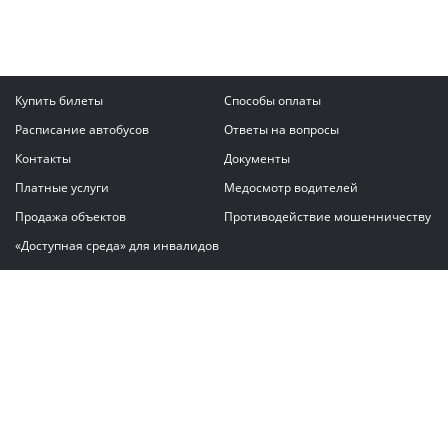
Купить билеты
Способы оплаты
Расписание автобусов
Ответы на вопросы
Контакты
Документы
Платные услуги
Медосмотр водителей
Продажа объектов
Противодействие мошенничеству
«Доступная среда» для инвалидов
Написать сообщение
ГАУ "Владимирский автовокзал"
© 2026